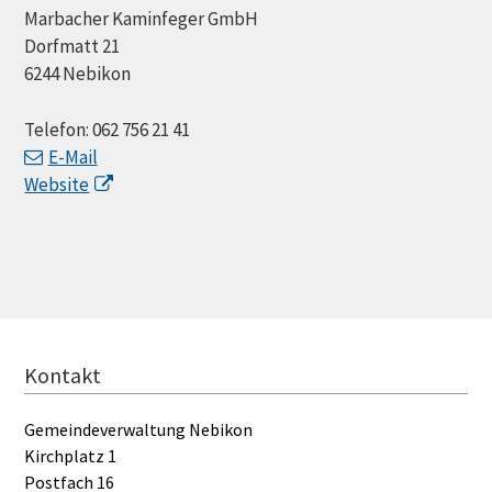
Marbacher Kaminfeger GmbH
Dorfmatt 21
6244 Nebikon
Telefon:
062 756 21 41
E-Mail
Website
FOOTER
Kontakt
Gemeindeverwaltung Nebikon
Kirchplatz 1
Postfach 16