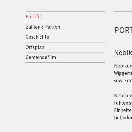
Porträt
Porträt
Zahlen & Fakten
POR
Geschichte
Ortsplan
Nebik
Gemeindefilm
Nebikon
Wiggerta
sowie de
Nebikon 
fühlen s
Einheit
befinden