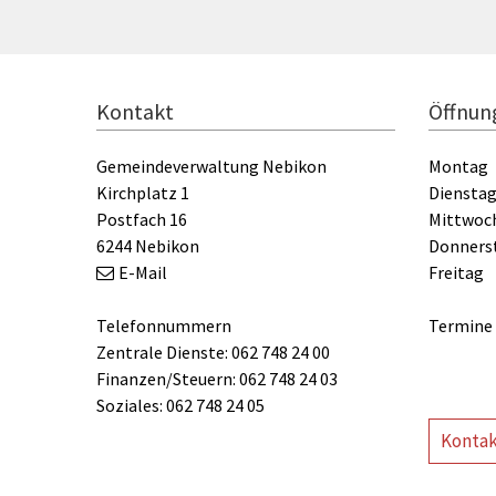
FOOTER
Kontakt
Öffnun
Gemeindeverwaltung Nebikon
Montag
Kirchplatz 1
Diensta
Postfach 16
Mittwoc
6244 Nebikon
Donners
E-Mail
Freitag
Telefonnummern
Termine 
Zentrale Dienste: 062 748 24 00
Finanzen/Steuern: 062 748 24 03
Soziales: 062 748 24 05
Kontak