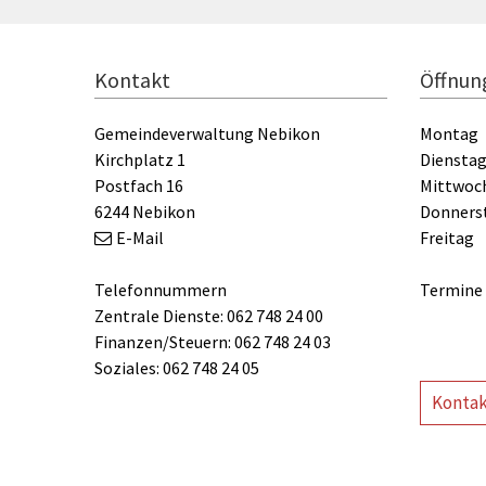
FOOTER
Kontakt
Öffnun
Gemeindeverwaltung Nebikon
Montag
Kirchplatz 1
Diensta
Postfach 16
Mittwoc
6244 Nebikon
Donners
E-Mail
Freitag
Telefonnummern
Termine 
Zentrale Dienste: 062 748 24 00
Finanzen/Steuern: 062 748 24 03
Soziales: 062 748 24 05
Kontak