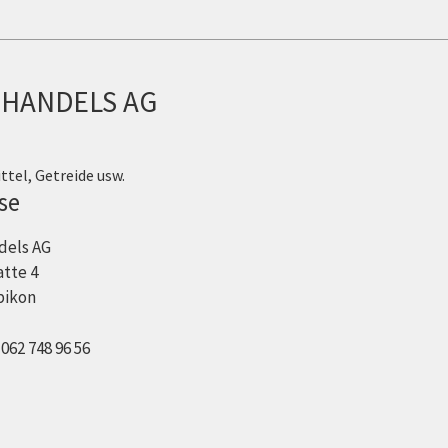
 HANDELS AG
ttel, Getreide usw.
se
dels AG
tte 4
bikon
:
062 748 96 56