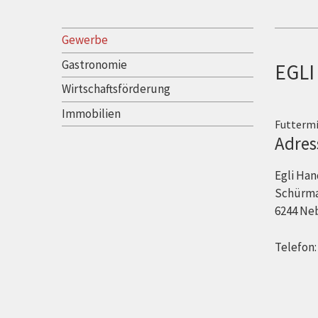
Wirtschaft
Gewerbe
Gastronomie
EGLI
Wirtschaftsförderung
Immobilien
Futtermi
Adres
Egli Han
Schürma
6244 Ne
Telefon