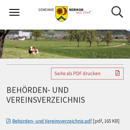
NAVIGIEREN IN GEMEINDE NEBIKON
Schnellnavigation
Mobilnavigation
Seite als PDF drucken
BEHÖRDEN- UND
VEREINSVERZEICHNIS
Behörden- und Vereinsverzeichnis.pdf
[pdf, 165 KB]