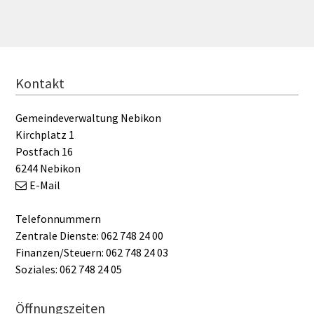
FOOTER
Kontakt
Gemeindeverwaltung Nebikon
Kirchplatz 1
Postfach 16
6244 Nebikon
E-Mail
Telefonnummern
Zentrale Dienste: 062 748 24 00
Finanzen/Steuern: 062 748 24 03
Soziales: 062 748 24 05
Öffnungszeiten