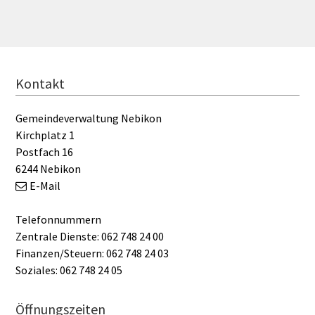
FOOTER
Kontakt
Gemeindeverwaltung Nebikon
Kirchplatz 1
Postfach 16
6244 Nebikon
E-Mail
Telefonnummern
Zentrale Dienste: 062 748 24 00
Finanzen/Steuern: 062 748 24 03
Soziales: 062 748 24 05
Öffnungszeiten