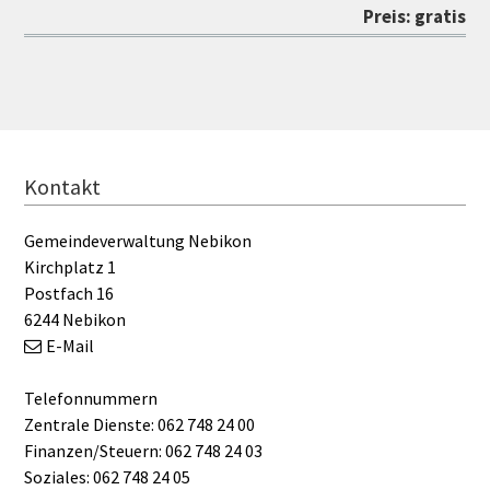
Preis: gratis
FOOTER
Kontakt
Gemeindeverwaltung Nebikon
Kirchplatz 1
Postfach 16
6244 Nebikon
E-Mail
Telefonnummern
Zentrale Dienste: 062 748 24 00
Finanzen/Steuern: 062 748 24 03
Soziales: 062 748 24 05