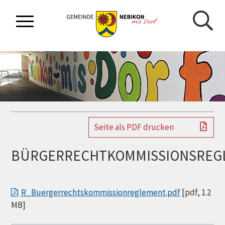
NAVIGIEREN IN GEMEINDE NEBIKON
Schnellnavigation
Mobilnavigation
Seite als PDF drucken
BÜRGERRECHTKOMMISSIONSREG
R_Buergerrechtskommissionreglement.pdf
[pdf, 1.2
MB]