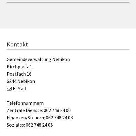
FOOTER
Kontakt
Gemeindeverwaltung Nebikon
Kirchplatz 1
Postfach 16
6244 Nebikon
E-Mail
Telefonnummern
Zentrale Dienste: 062 748 24 00
Finanzen/Steuern: 062 748 24 03
Soziales: 062 748 24 05