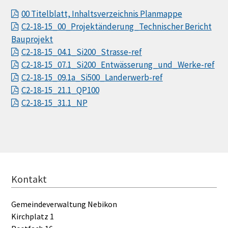
00 Titelblatt, Inhaltsverzeichnis Planmappe
C2-18-15_00_Projektänderung_Technischer Bericht
Bauprojekt
C2-18-15_04.1_Si200_Strasse-ref
C2-18-15_07.1_Si200_Entwässerung_und_Werke-ref
C2-18-15_09.1a_Si500_Landerwerb-ref
C2-18-15_21.1_QP100
C2-18-15_31.1_NP
FOOTER
Kontakt
Gemeindeverwaltung Nebikon
Kirchplatz 1