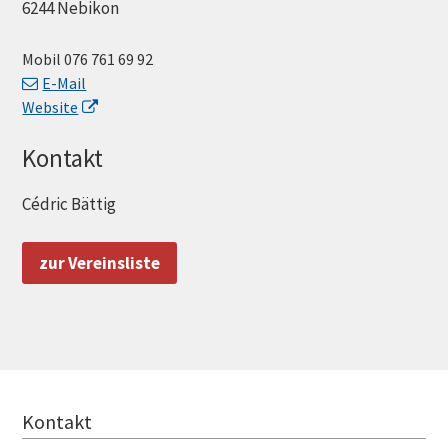
6244 Nebikon
Mobil
076 761 69 92
E-Mail
Website
Kontakt
Cédric Bättig
zur Vereinsliste
FOOTER
Kontakt